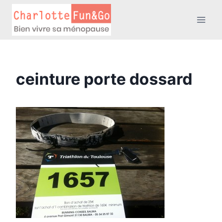
Aller
au
contenu
ceinture porte dossard