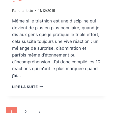
Par
charlotte
11/12/2015
Même si le triathlon est une discipline qui
devient de plus en plus populaire, quand je
dis aux gens que je pratique le triple effort,
cela suscite toujours une vive réaction : un
mélange de surprise, d’admiration et
parfois même d’étonnement ou
d’incompréhension. J’ai donc compilé les 10
réactions qui m’ont le plus marquée quand
j’ai…
« WOW
LIRE LA SUITE
TU
FAIS
DU
TRIATHLON
Navigation
Page
1
2
? »