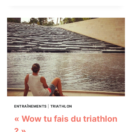
PELOTON
ÇA
S’APPREND
!
ENTRAÎNEMENTS
|
TRIATHLON
« Wow tu fais du triathlon
? »