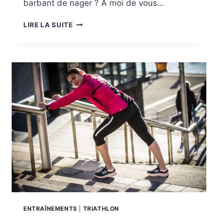
barbant de nager ? A moi de vous…
PEUR
LIRE LA SUITE
DE
SE
JETER
À
L’EAU
?
ENTRAÎNEMENTS
|
TRIATHLON