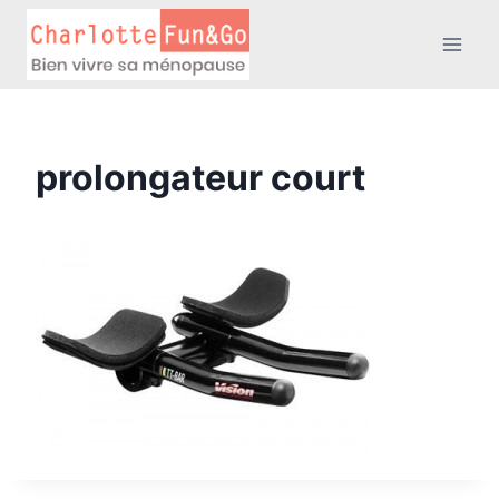
Aller
au
contenu
prolongateur court