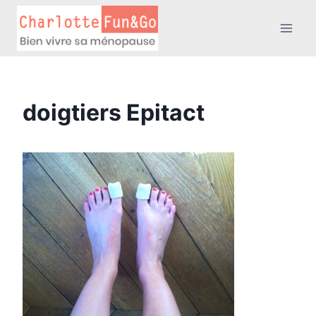
Aller
au
contenu
doigtiers Epitact