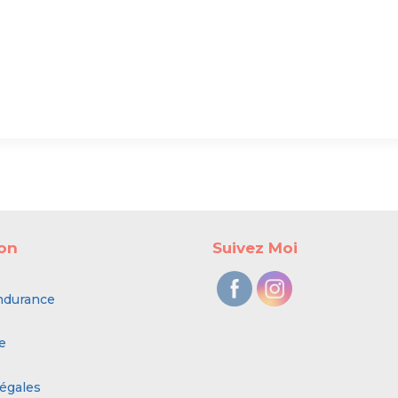
ion
Suivez Moi
ndurance
e
égales