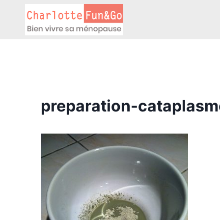
Aller
au
contenu
preparation-cataplasm