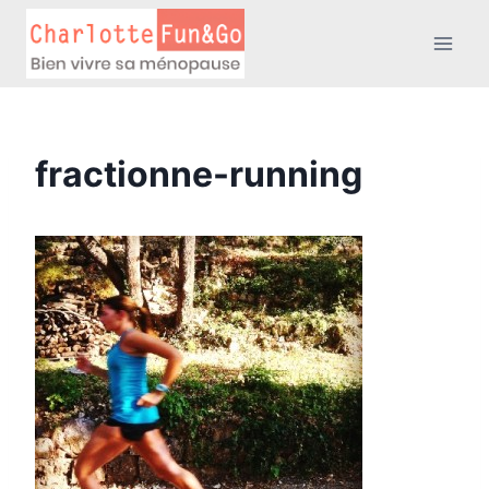
Aller
au
contenu
fractionne-running