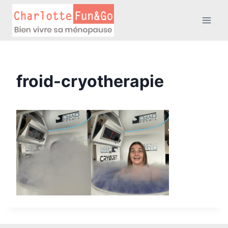
Aller
au
contenu
froid-cryotherapie