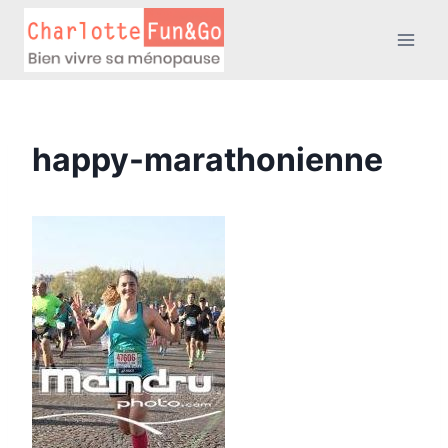
Aller
au
contenu
happy-marathonienne