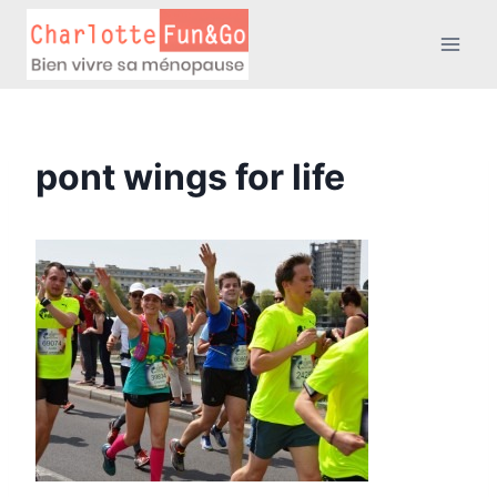
Aller
au
contenu
pont wings for life