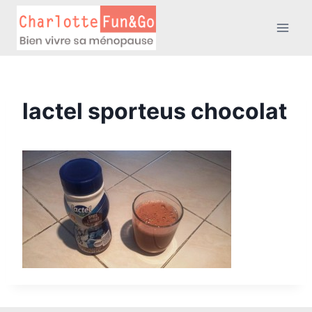
Aller
au
contenu
lactel sporteus chocolat