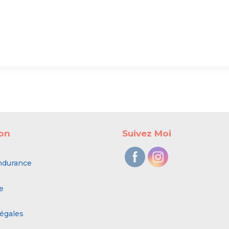
ion
Suivez Moi
ndurance
e
égales