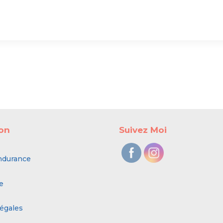
ion
Suivez Moi
ndurance
e
égales