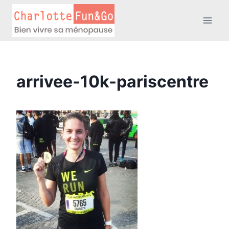
Aller
au
contenu
arrivee-10k-pariscentre