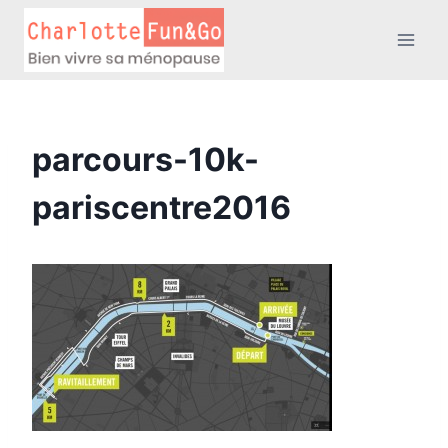
Aller
au
contenu
parcours-10k-
pariscentre2016