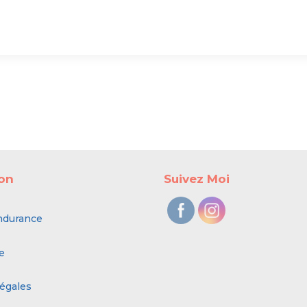
ion
Suivez Moi
ndurance
e
égales