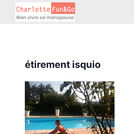
Aller
au
contenu
étirement isquio