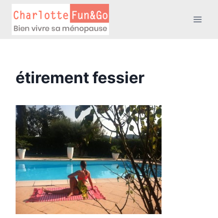
Aller
au
contenu
étirement fessier