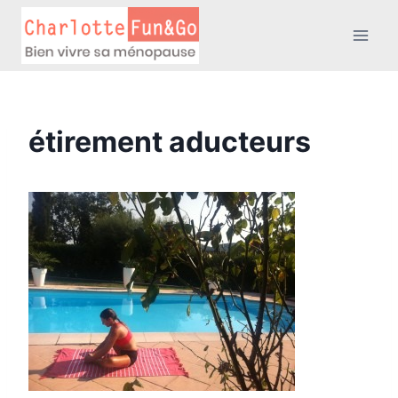
Aller
au
contenu
étirement aducteurs