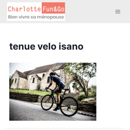
Aller
au
contenu
tenue velo isano