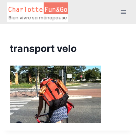
Aller
au
contenu
transport velo