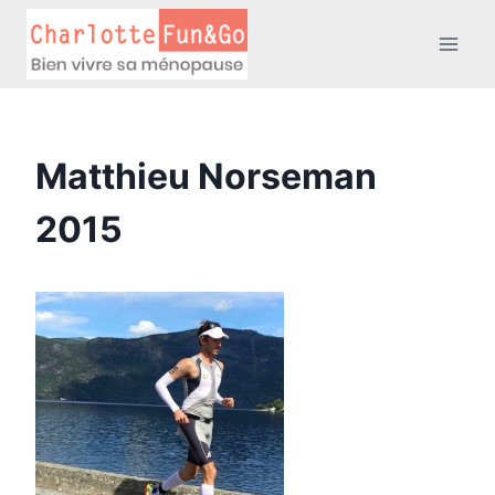
Aller
au
contenu
Matthieu Norseman
2015