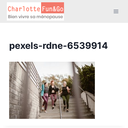
Aller
au
contenu
pexels-rdne-6539914