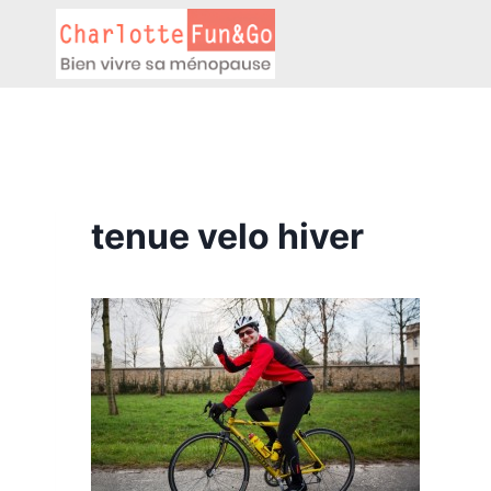
Aller
au
contenu
tenue velo hiver