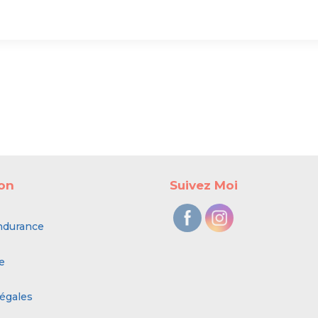
ion
Suivez Moi
ndurance
e
égales