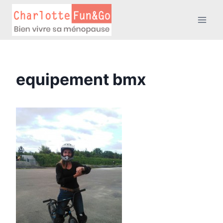
Aller
au
contenu
equipement bmx