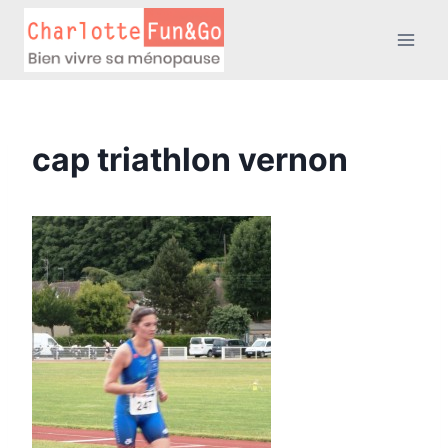
Aller
au
contenu
cap triathlon vernon