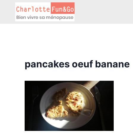
Aller
au
contenu
pancakes oeuf banane