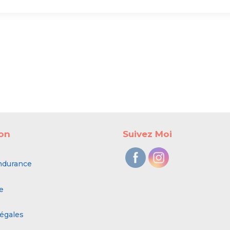
ion
Suivez Moi
ndurance
e
égales