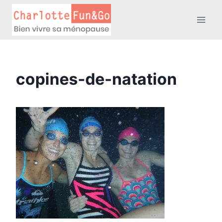
Aller
au
contenu
copines-de-natation