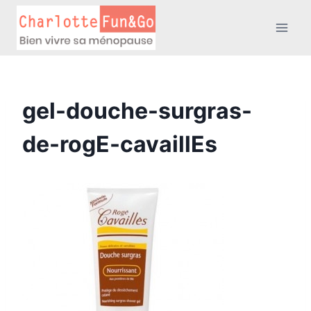
Aller
au
contenu
gel-douche-surgras-
de-rogE-cavaillEs