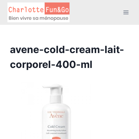
Aller
au
contenu
avene-cold-cream-lait-
corporel-400-ml