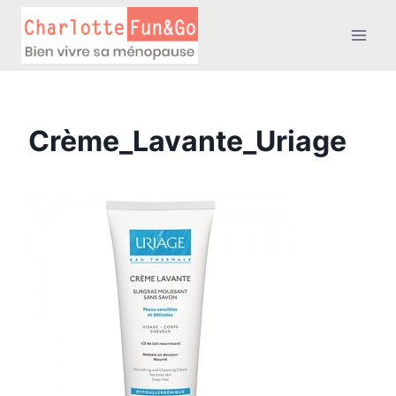
Aller
au
contenu
Crème_Lavante_Uriage