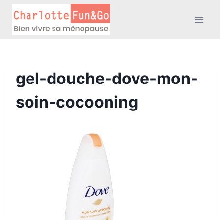
Aller
au
contenu
gel-douche-dove-mon-
soin-cocooning