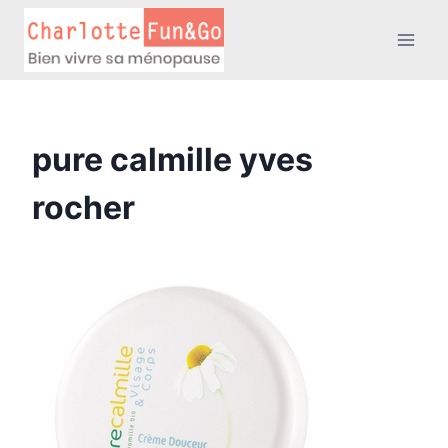
Aller
au
contenu
pure calmille yves
rocher