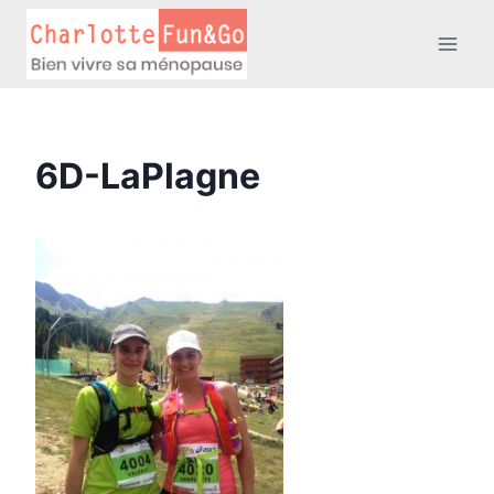
Aller
au
contenu
6D-LaPlagne