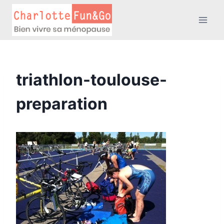
Aller
au
contenu
triathlon-toulouse-
preparation