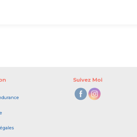
ion
Suivez Moi
ndurance
e
égales