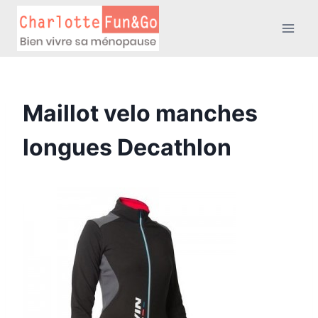
Aller
au
contenu
Maillot velo manches
longues Decathlon