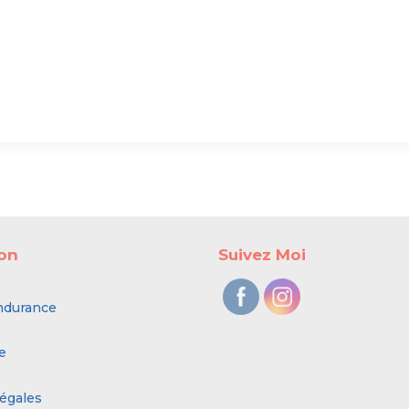
ion
Suivez Moi
ndurance
e
égales