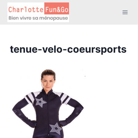
Aller
au
contenu
tenue-velo-coeursports