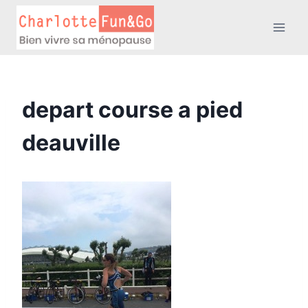
Aller
au
contenu
depart course a pied
deauville