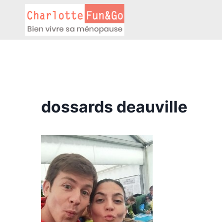
Aller
au
contenu
dossards deauville