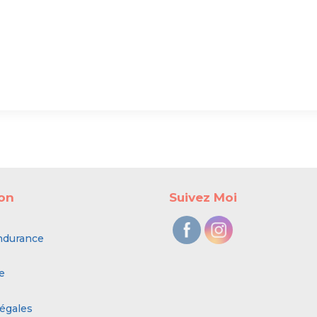
ion
Suivez Moi
ndurance
e
égales