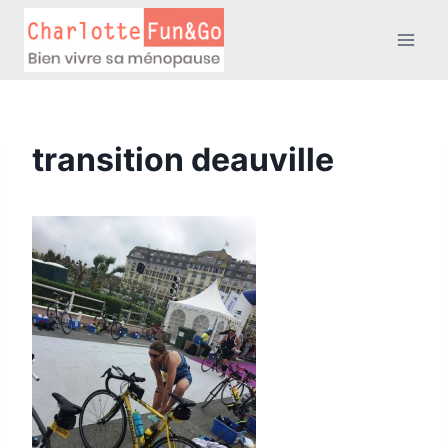
Aller
au
contenu
transition deauville