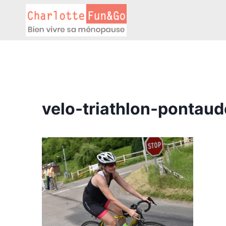
Aller
au
contenu
velo-triathlon-pontau