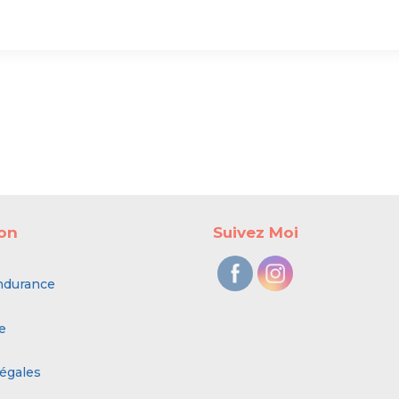
ion
Suivez Moi
ndurance
e
égales