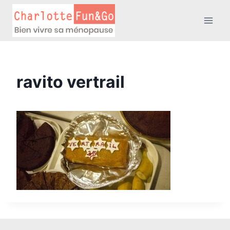
Aller
au
contenu
ravito vertrail