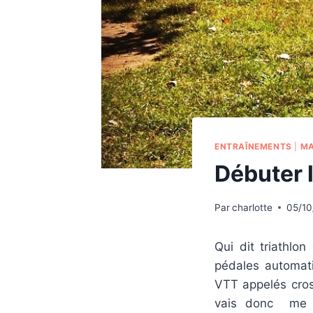
ENTRAÎNEMENTS
|
MA
Débuter l
Par
charlotte
05/10
Qui dit triathlo
pédales automa
VTT appelés cross
vais donc me co