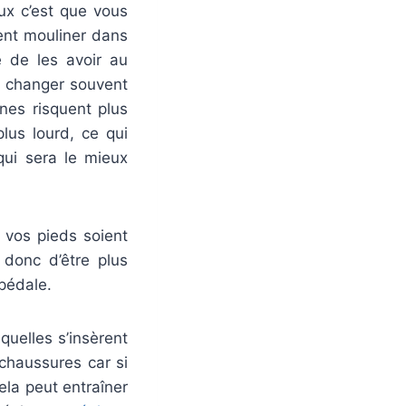
ux c’est que vous
ment mouliner dans
e de les avoir au
à changer souvent
înes risquent plus
plus lourd, ce qui
qui sera le mieux
 vos pieds soient
 donc d’être plus
 pédale.
uelles s’insèrent
 chaussures car si
ela peut entraîner