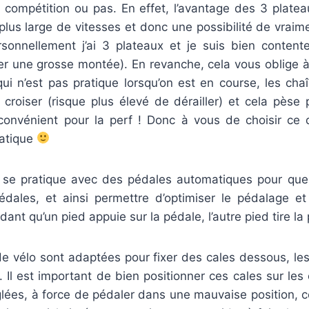
 compétition ou pas. En effet, l’avantage des 3 platea
plus large de vitesses et donc une possibilité de vrai
sonnellement j’ai 3 plateaux et je suis bien content
r une grosse montée). En revanche, cela vous oblige 
qui n’est pas pratique lorsqu’on est en course, les cha
croiser (risque plus élevé de dérailler) et cela pèse 
convénient pour la perf ! Donc à vous de choisir ce 
ratique
 se pratique avec des pédales automatiques pour que
édales, et ainsi permettre d’optimiser le pédalage et
ant qu’un pied appuie sur la pédale, l’autre pied tire la
e vélo sont adaptées pour fixer des cales dessous, lesq
 Il est important de bien positionner ces cales sur les
glées, à force de pédaler dans une mauvaise position, c