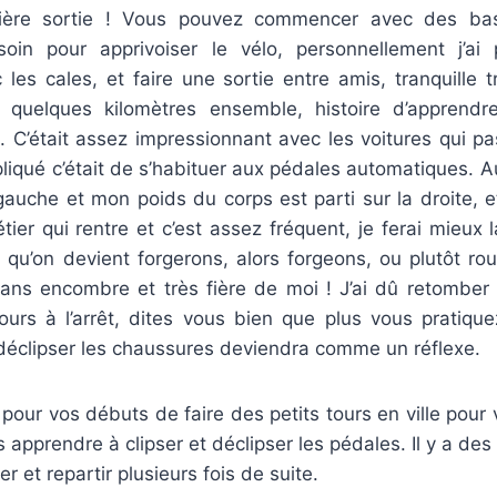
mière sortie ! Vous pouvez commencer avec des ba
oin pour apprivoiser le vélo, personnellement j’ai
les cales, et faire une sortie entre amis, tranquille t
e quelques kilomètres ensemble, histoire d’apprend
 C’était assez impressionnant avec les voitures qui pa
liqué c’était de s’habituer aux pédales automatiques. Au 
gauche et mon poids du corps est parti sur la droite, 
étier qui rentre et c’est assez fréquent, je ferai mieux l
 qu’on devient forgerons, alors forgeons, ou plutôt roul
sans encombre et très fière de moi ! J’ai dû retomber
ours à l’arrêt, dites vous bien que plus vous pratique
t déclipser les chaussures deviendra comme un réflexe.
 pour vos débuts de faire des petits tours en ville pour 
s apprendre à clipser et déclipser les pédales. Il y a des
ter et repartir plusieurs fois de suite.