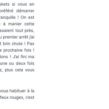
skets si vous en
 préféré démarrer
ranquille ! On est
re à manier cette
ssaient tout près,
premier arrêt j’ai
et bim chute ! Pas
a prochaine fois !
ons ! J’ai fini ma
 une ou deux fois
z, plus cela vous
vous habituer à la
 feux rouges, c’est