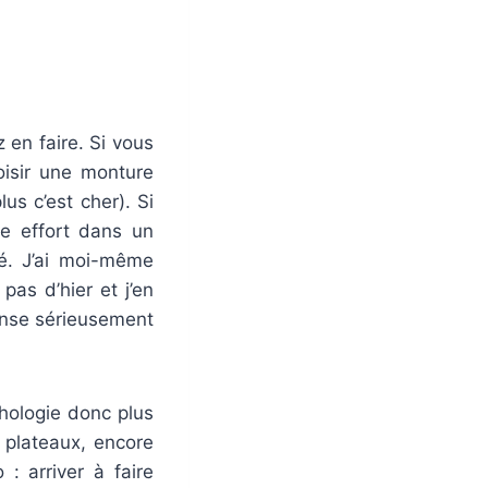
 en faire. Si vous
oisir une monture
us c’est cher). Si
le effort dans un
é. J’ai moi-même
pas d’hier et j’en
pense sérieusement
hologie donc plus
3 plateaux, encore
: arriver à faire