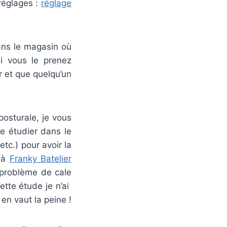
 réglages :
réglage
ans le magasin où
i vous le prenez
r et que quelqu’un
posturale, je vous
re étudier dans le
etc.) pour avoir la
l à
Franky Batelier
 problème de cale
tte étude je n’ai
en vaut la peine !