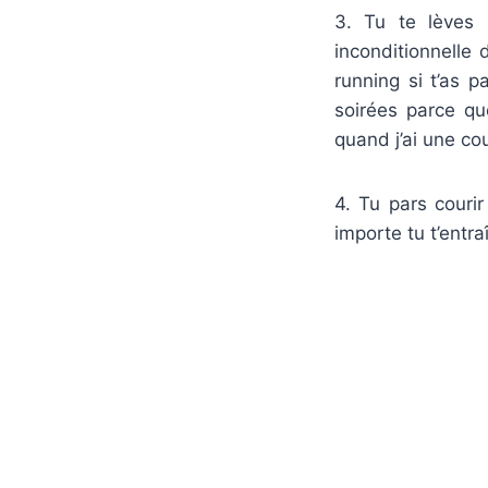
3. Tu te lèves 
inconditionnelle
running si t’as 
soirées parce q
quand j’ai une co
4. Tu pars courir
importe tu t’entraî