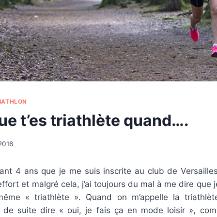
IATHLON
ue t’es triathlète quand….
/2016
ant 4 ans que je me suis inscrite au club de Versailles
 effort et malgré cela, j’ai toujours du mal à me dire que je
ême « triathlète ». Quand on m’appelle la triathlèt
t de suite dire « oui, je fais ça en mode loisir », co