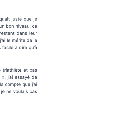
quait juste que je
r un bon niveau, ce
restent dans leur
’ai le mérite de le
facile à dire qu’à
triathlète et pas
», j’ai essayé de
s compte que j’ai
je ne voulais pas