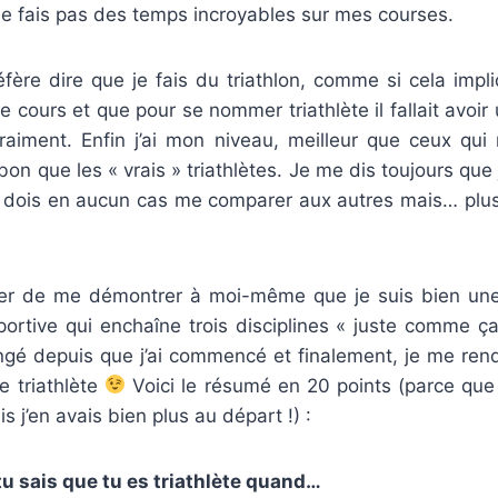
ne fais pas des temps incroyables sur mes courses.
éfère dire que je fais du triathlon, comme si cela impli
je cours et que pour se nommer triathlète il fallait avoi
vraiment. Enfin j’ai mon niveau, meilleur que ceux qui 
n que les « vrais » triathlètes. Je me dis toujours que j
e dois en aucun cas me comparer aux autres mais… plus 
er de me démontrer à moi-même que je suis bien une 
ortive qui enchaîne trois disciplines « juste comme ça 
angé depuis que j’ai commencé et finalement, je me rend
ne triathlète
Voici le résumé en 20 points (parce que 
is j’en avais bien plus au départ !) :
tu sais que tu es triathlète quand…