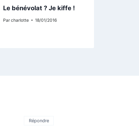
Le bénévolat ? Je kiffe !
Anatomi
Par
charlotte
18/01/2016
Par
charlot
Répondre