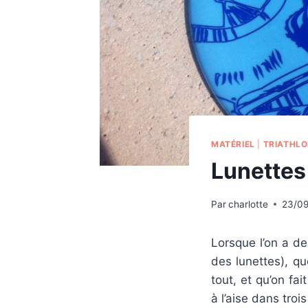
MATÉRIEL
|
TRIATHL
Lunettes 
Par
charlotte
23/09
Lorsque l’on a d
des lunettes), qu
tout, et qu’on fai
à l’aise dans troi