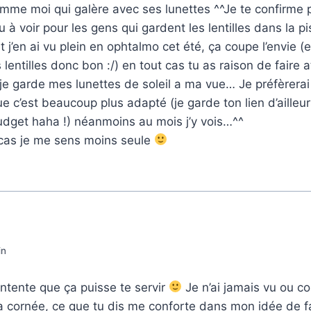
omme moi qui galère avec ses lunettes ^^Je te confirme 
 à voir pour les gens qui gardent les lentilles dans la p
j’en ai vu plein en ophtalmo cet été, ça coupe l’envie (
lentilles donc bon :/) en tout cas tu as raison de faire 
p je garde mes lunettes de soleil a ma vue… Je préfèrerai
que c’est beaucoup plus adapté (je garde ton lien d’ailleu
udget haha !) néanmoins au mois j’y vois…^^
 cas je me sens moins seule
in
contente que ça puisse te servir
Je n’ai jamais vu ou c
a cornée, ce que tu dis me conforte dans mon idée de fa