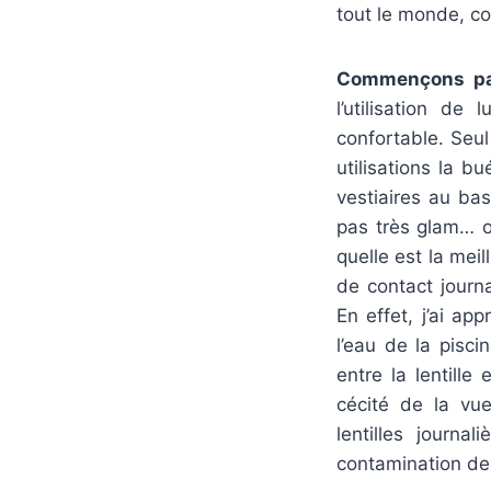
tout le monde, c
Commençons par
l’utilisation de 
confortable. Seu
utilisations la b
vestiaires au ba
pas très glam… o
quelle est la meil
de contact journ
En effet, j’ai ap
l’eau de la pisc
entre la lentille
cécité de la vue
lentilles journa
contamination de l