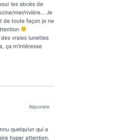
pour les abcès de
iscine/mer/rivière… Je
et de toute façon je ne
attention
 des vraies lunettes
rs, ça m’intéresse
Répondre
onnu quelqu’un qui a
ire hyper attention.