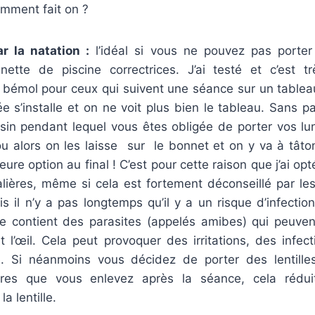
omment fait on ?
 la natation :
l’idéal si vous ne pouvez pas porter d
lunette de piscine correctrices. J’ai testé et c’est t
l bémol pour ceux qui suivent une séance sur un tableau
uée s’installe et on ne voit plus bien le tableau. Sans pa
ssin pendant lequel vous êtes obligée de porter vos lun
u alors on les laisse sur le bonnet et on y va à tâton
leure option au final ! C’est pour cette raison que j’ai opté
alières, même si cela est fortement déconseillé par le
pris il n’y a pas longtemps qu’il y a un risque d’infectio
ine contient des parasites (appelés amibes) qui peuven
 et l’œil. Cela peut provoquer des irritations, des infect
. Si néanmoins vous décidez de porter des lentille
lières que vous enlevez après la séance, cela rédu
a lentille.