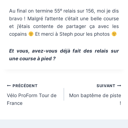
e
Au final on termine 55
relais sur 156, moi je dis
bravo ! Malgré l’attente c’était une belle course
et j’étais contente de partager ça avec les
copains
Et merci à Steph pour les photos
Et vous, avez-vous déjà fait des relais sur
une course à pied ?
Navigation
PRÉCÉDENT
SUIVANT
Vélo ProForm Tour de
Mon baptême de piste
de
France
!
l’article