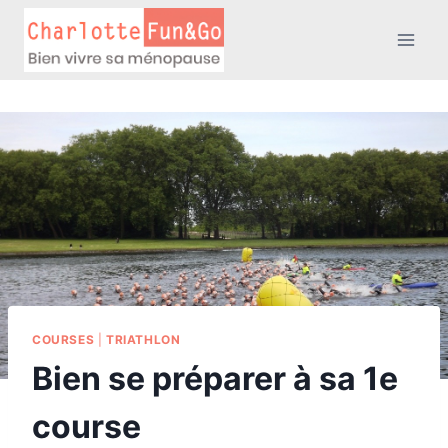
Aller
au
contenu
COURSES
|
TRIATHLON
Bien se préparer à sa 1e
course