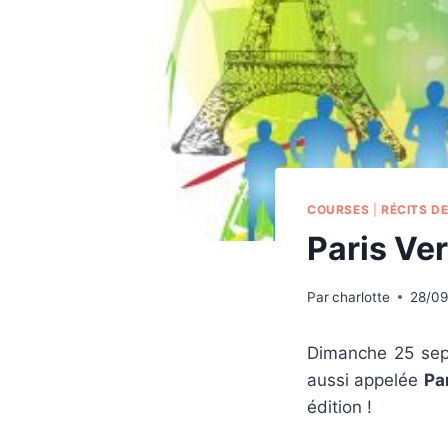
COURSES
|
RÉCITS D
Paris Ver
Par
charlotte
28/09
Dimanche 25 sept
aussi appelée
Pa
édition !