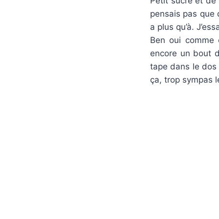
Petit sucre et de 
pensais pas que ce
a plus qu’à. J’es
Ben oui comme e
encore un bout d
tape dans le dos 
ça, trop sympas l