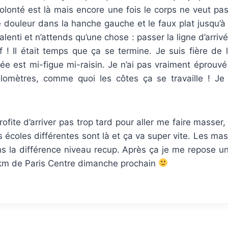
la volonté est là mais encore une fois le corps ne veut 
e douleur dans la hanche gauche et le faux plat jusqu’à l
 ralenti et n’attends qu’une chose : passer la ligne d’arri
f ! Il était temps que ça se termine. Je suis fière de l’
ivée est mi-figue mi-raisin. Je n’ai pas vraiment éprouvé
ilomètres, comme quoi les côtes ça se travaille ! Je 
rofite d’arriver pas trop tard pour aller me faire masser
s écoles différentes sont là et ça va super vite. Les m
ns la différence niveau recup. Après ça je me repose u
km de Paris Centre dimanche prochain