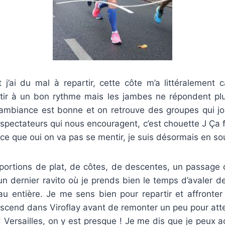
 j’ai du mal à repartir, cette côte m’a littéralement c
rtir à un bon rythme mais les jambes ne répondent plus 
mbiance est bonne et on retrouve des groupes qui jo
spectateurs qui nous encouragent, c’est chouette J Ça f
rce que oui on va pas se mentir, je suis désormais en so
 portions de plat, de côtes, de descentes, un passage d
n dernier ravito où je prends bien le temps d’avaler d
au entière. Je me sens bien pour repartir et affronter 
escend dans Viroflay avant de remonter un peu pour atte
 : Versailles, on y est presque ! Je me dis que je peux ac