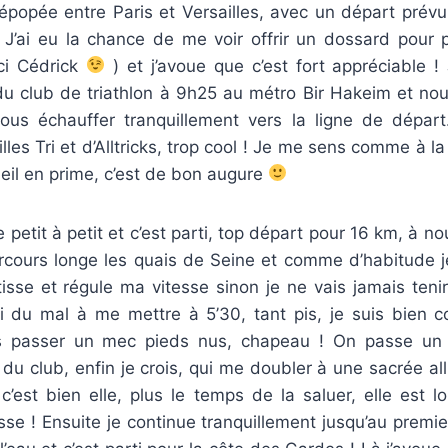
 épopée entre Paris et Versailles, avec un départ prév
. J’ai eu la chance de me voir offrir un dossard pour 
rci Cédrick
) et j’avoue que c’est fort appréciable !
du club de triathlon à 9h25 au métro Bir Hakeim et nous
us échauffer tranquillement vers la ligne de départ.
lles Tri et d’Alltricks, trop cool ! Je me sens comme à l
leil en prime, c’est de bon augure
petit à petit et c’est parti, top départ pour 16 km, à nou
cours longe les quais de Seine et comme d’habitude je 
tisse et régule ma vitesse sinon je ne vais jamais tenir
j’ai du mal à me mettre à 5’30, tant pis, je suis bien
is passer un mec pieds nus, chapeau ! On passe un t
 du club, enfin je crois, qui me doubler à une sacrée al
c’est bien elle, plus le temps de la saluer, elle est l
asse ! Ensuite je continue tranquillement jusqu’au premie