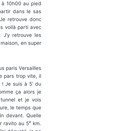
u à 10h00 au pied
partir dans le sas
 Je retrouve donc
 voilà parti avec
 J’y retrouve les
a maison, en super
s paris Versailles
pars trop vite, il
 ! Je suis à 5’ du
 comme ça alors je
unnel et je vois
lure, le temps que
oin devant. Quelle
e
r ravito au 5
km.