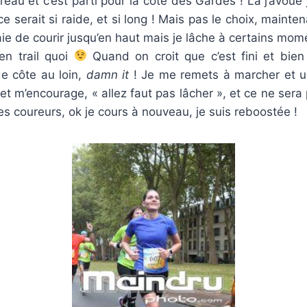
l’eau et c’est parti pour la côte des Gardes ! Là j’avoue 
 serait si raide, et si long ! Mais pas le choix, mainten
saie de courir jusqu’en haut mais je lâche à certains mom
n trail quoi
Quand on croit que c’est fini et bien
e côte au loin,
damn it
! Je me remets à marcher et 
et m’encourage, « allez faut pas lâcher », et ce ne sera p
es coureurs, ok je cours à nouveau, je suis reboostée !