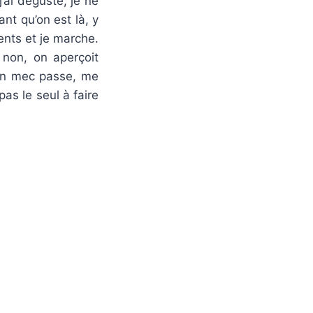
j’ai dégusté, je ne
ant qu’on est là, y
ents et je marche.
 non, on aperçoit
un mec passe, me
as le seul à faire