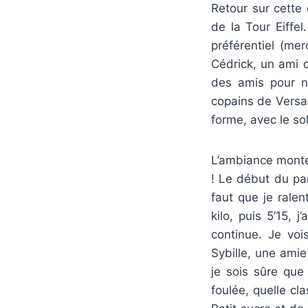
Retour sur cette
de la Tour Eiffel
préférentiel (me
Cédrick, un ami 
des amis pour no
copains de Versai
forme, avec le so
L’ambiance monte 
! Le début du par
faut que je ralen
kilo, puis 5’15, 
continue. Je vo
Sybille, une amie
je sois sûre que 
foulée, quelle cl