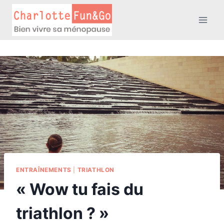
Aller
au
contenu
ENTRAÎNEMENTS
|
TRIATHLON
« Wow tu fais du
triathlon ? »