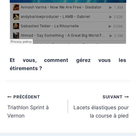
Et vous, comment gérez vous les
étirements ?
Navigation
PRÉCÉDENT
SUIVANT
Triathlon Sprint à
Lacets élastiques pour
de
Vernon
la course à pied
l’article